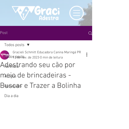
Post
Todos posts
Gracieli Schmitt Educadora Canina Maringá PR
Todos posts
13 de nov. de 2023
0 min de leitura
Adestrando seu cão por
Na Mídia
meio de brincadeiras -
Artigos
Buscar e Trazer a Bolinha
Novidades
Dia a dia